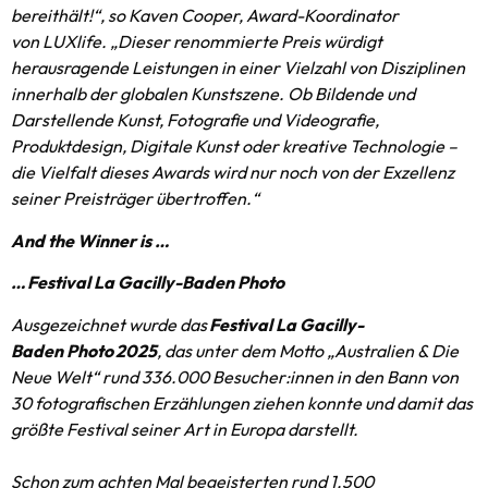
bereithält!“, so Kaven Cooper, Award-Koordinator
von LUXlife. „Dieser renommierte Preis würdig
t
herausragende Leistungen in einer Vielzahl von Disziplinen
innerhalb der globalen Kunstszene. Ob Bildende und
Darstellende Kunst, Fotografie und Videografie,
Produktdesign, Digitale Kunst oder kreative Technologie –
die Vielfalt dieses Awards wird nur noch von der Exzellenz
seiner Preisträger übertroffen.“
And the Winner is …
… Festival La Gacilly-Baden Photo
Ausgezeichnet wurde das
Festival La Gacilly-
Baden Photo
2025
, das unter dem Motto „Australien & Die
Neue Welt“ rund 336.000 Besucher:innen in den Bann von
30 fotografischen Erzählungen ziehen konnte und damit das
größte Festival seiner Art in Europa darstellt.
Schon zum achten Mal begeisterten rund 1.500