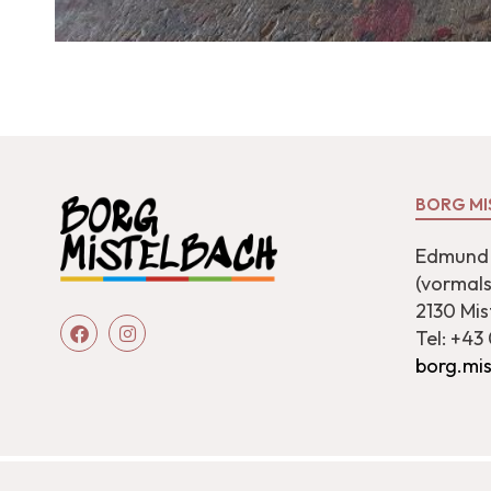
BORG MI
Edmund 
(vormal
2130 Mis
Tel: +43
borg.mi