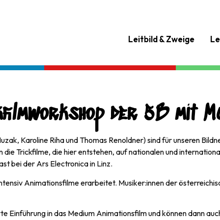
Leitbild & Zweige
Le
kfilmworkshop der 5B mit M
k, Karoline Riha und Thomas Renoldner) sind für unseren Bildne
e Trickfilme, die hier entstehen, auf nationalen und internation
st bei der Ars Electronica in Linz.
siv Animationsfilme erarbeitet. Musiker:innen der österreichisc
rte Einführung in das Medium Animationsfilm und können dann auch