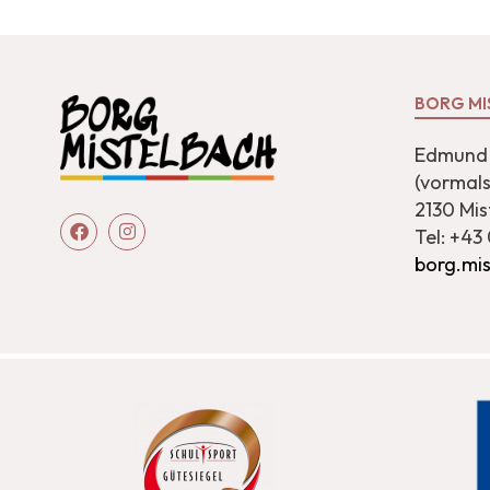
BORG MI
Edmund 
(vormal
2130 Mis
Tel: +43
borg.mi